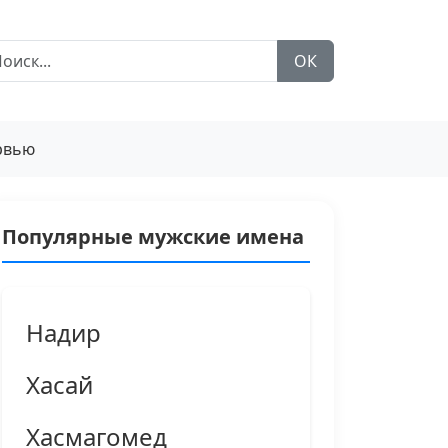
ОК
рвью
Популярные мужские имена
Надир
Хасай
Хасмагомед