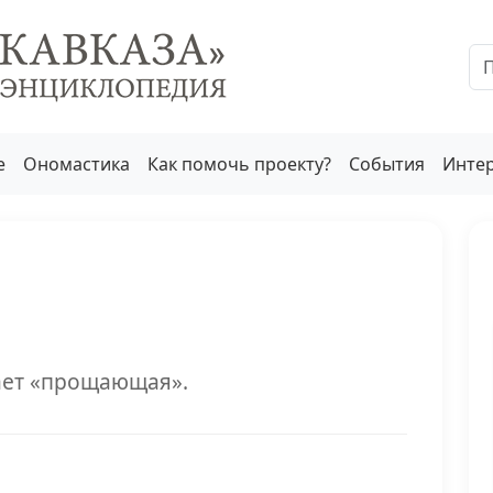
е
Ономастика
Как помочь проекту?
События
Инте
чает «прощающая».