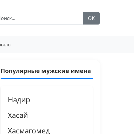
ОК
рвью
Популярные мужские имена
Надир
Хасай
Хасмагомед