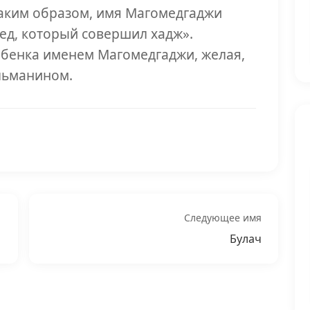
Таким образом, имя Магомедгаджи
ед, который совершил хадж».
ебенка именем Магомедгаджи, желая,
льманином.
Следующее имя
Булач