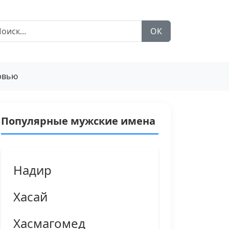
ОК
рвью
Популярные мужские имена
Надир
Хасай
Хасмагомед