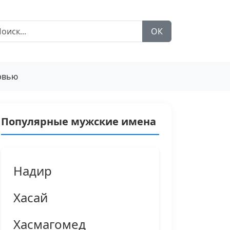
ОК
рвью
Популярные мужские имена
Надир
Хасай
Хасмагомед