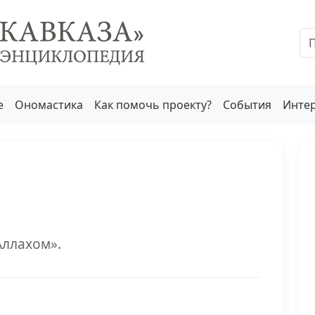
е
Ономастика
Как помочь проекту?
События
Инте
Аллахом».