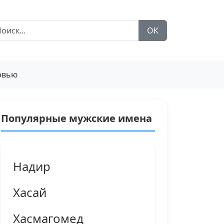
ОК
рвью
Популярные мужские имена
Надир
Хасай
Хасмагомед