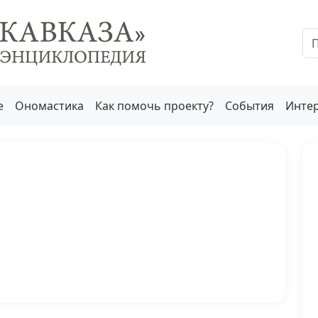
е
Ономастика
Как помочь проекту?
События
Инте