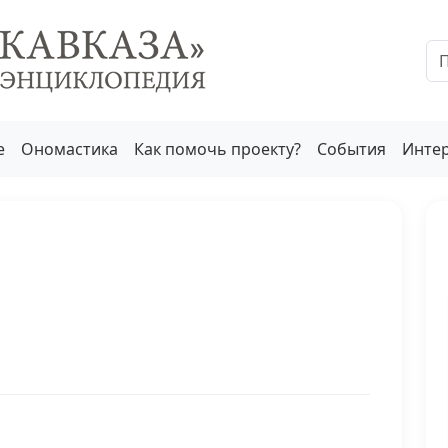
е
Ономастика
Как помочь проекту?
События
Инте