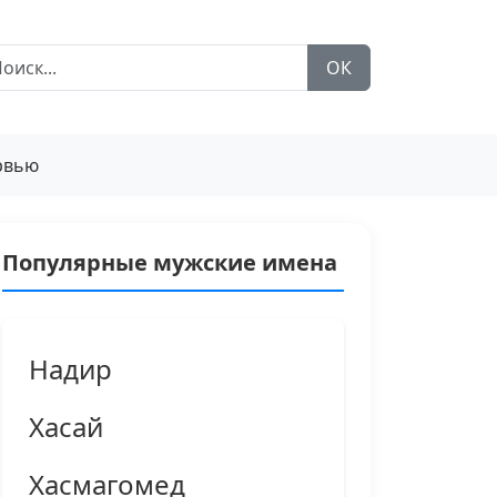
ОК
рвью
Популярные мужские имена
Надир
Хасай
Хасмагомед