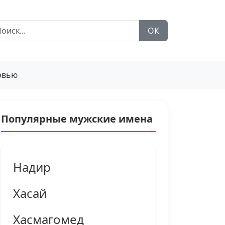
ОК
рвью
Популярные мужские имена
Надир
Хасай
Хасмагомед