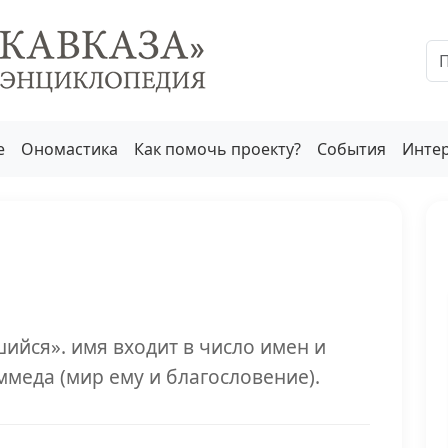
е
Ономастика
Как помочь проекту?
События
Инте
ийся». имя входит в число имен и
ммеда (мир ему и благословение).