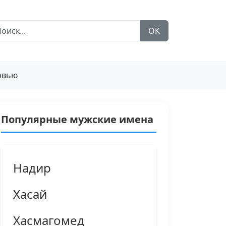
ОК
рвью
Популярные мужские имена
Надир
Хасай
Хасмагомед