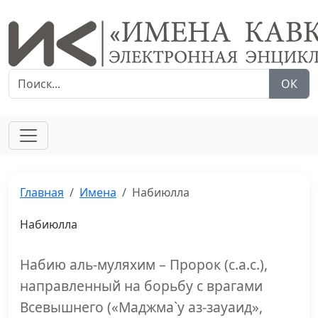
ОК
Главная
Имена
Набиюлла
Набиюлла
Набию аль-муляхим – Пророк (с.а.с.),
направленный на борьбу с врагами
Всевышнего («Маджма`у аз-зауаид»,