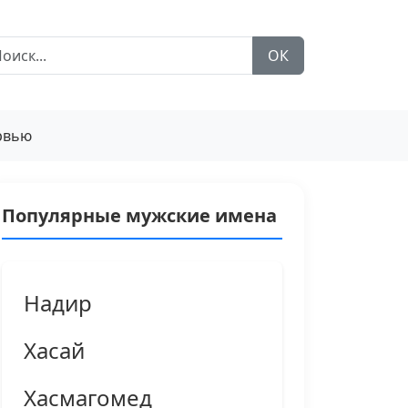
ОК
рвью
Популярные мужские имена
Надир
Хасай
Хасмагомед