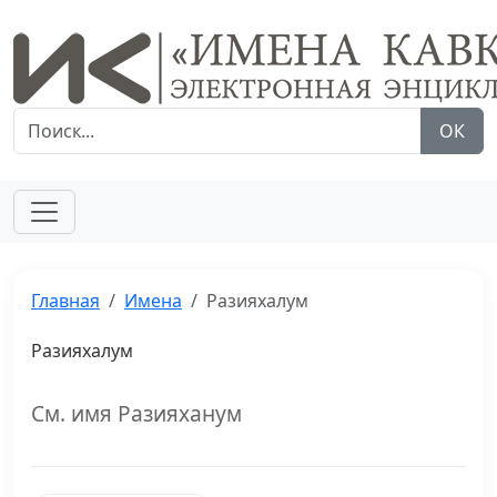
ОК
Главная
Имена
Разияхалум
Разияхалум
См. имя Разияханум