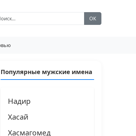
ОК
рвью
Популярные мужские имена
Надир
Хасай
Хасмагомед