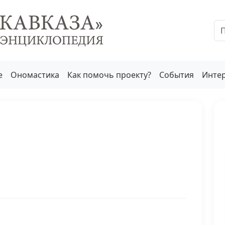
е
Ономастика
Как помочь проекту?
События
Инте