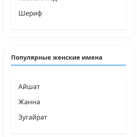
Шериф
Популярные женские имена
Айшат
Жанна
Зугайрат