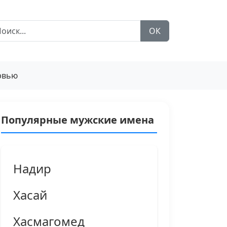
ОК
рвью
Популярные мужские имена
Надир
Хасай
Хасмагомед