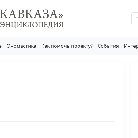
е
Ономастика
Как помочь проекту?
События
Инте