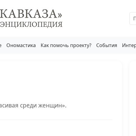
е
Ономастика
Как помочь проекту?
События
Инте
расивая среди женщин».