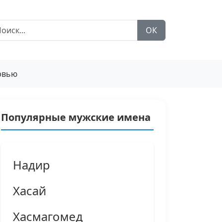
ОК
рвью
Популярные мужские имена
Надир
Хасай
Хасмагомед