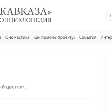
е
Ономастика
Как помочь проекту?
События
Инте
й цветок».