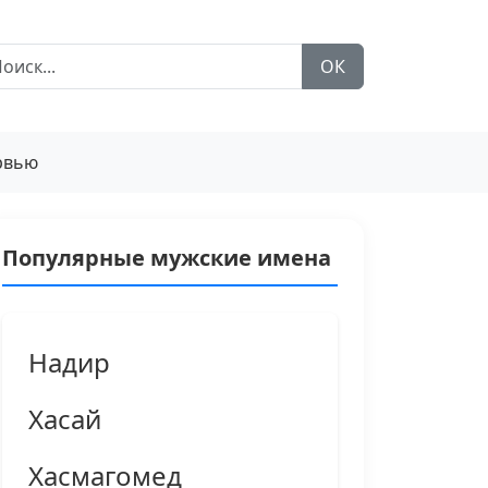
ОК
рвью
Популярные мужские имена
Надир
Хасай
Хасмагомед