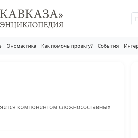
е
Ономастика
Как помочь проекту?
События
Инте
вляется компонентом сложносоставных