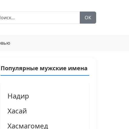
ОК
рвью
Популярные мужские имена
Надир
Хасай
Хасмагомед