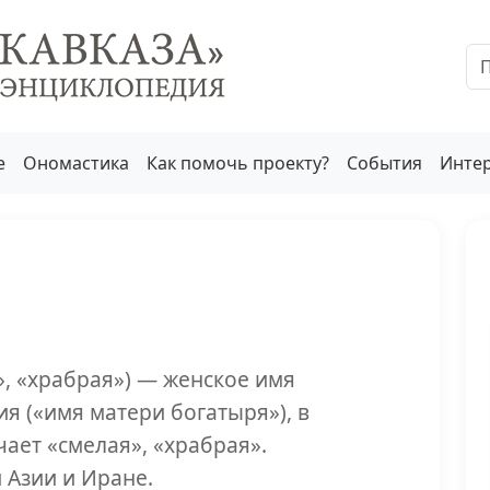
е
Ономастика
Как помочь проекту?
События
Инте
я («имя матери богатыря»), в
чает «смелая», «храбрая».
 Азии и Иране.