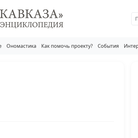
е
Ономастика
Как помочь проекту?
События
Инте