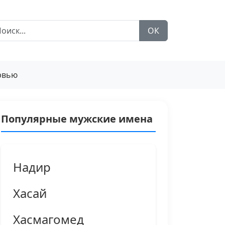
ОК
рвью
Популярные мужские имена
Надир
Хасай
Хасмагомед