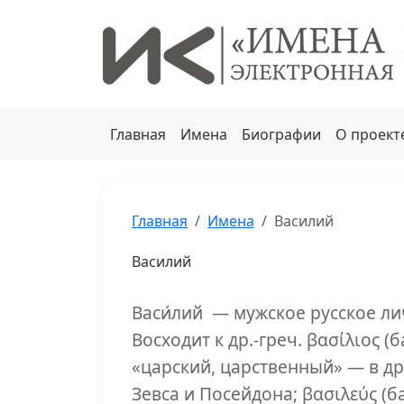
Главная
Имена
Биографии
О проект
Главная
Имена
Василий
Василий
Васи́лий — мужское русское л
Восходит к др.-греч. βασίλιος (
«царский, царственный» — в д
Зевса и Посейдона; βασιλεύς (б