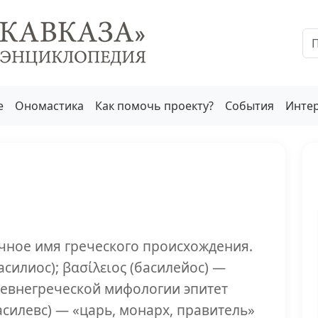
е
Ономастика
Как помочь проекту?
События
Инте
ичное имя греческого происхождения.
басилиос); βασίλειος (басилейос) —
ревнегреческой мифологии эпитет
асилевс) — «царь, монарх, правитель»