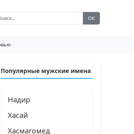
ОК
рвью
Популярные мужские имена
Надир
Хасай
Хасмагомед