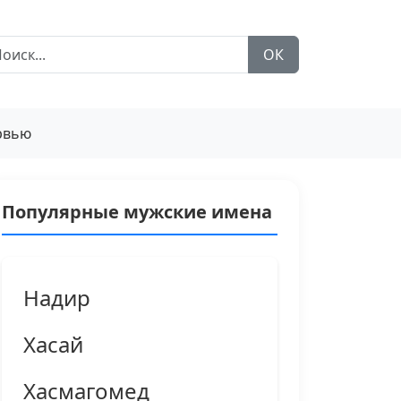
ОК
рвью
Популярные мужские имена
Надир
Хасай
Хасмагомед