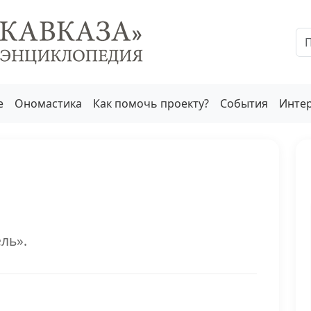
е
Ономастика
Как помочь проекту?
События
Инте
ль».