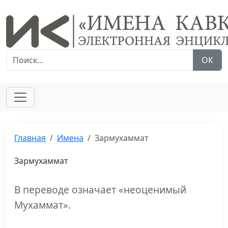
ОК
Главная
Имена
Зармухаммат
Зармухаммат
В переводе означает «неоценимый
Мухаммат».