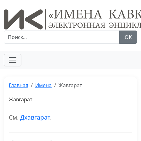
ОК
Главная
Имена
Жавгарат
Жавгарат
См.
Дхавгарат
.