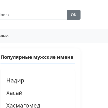
ОК
рвью
Популярные мужские имена
Надир
Хасай
Хасмагомед