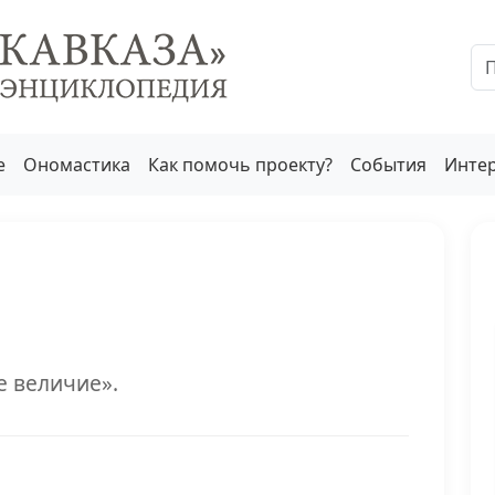
е
Ономастика
Как помочь проекту?
События
Инте
е величие».