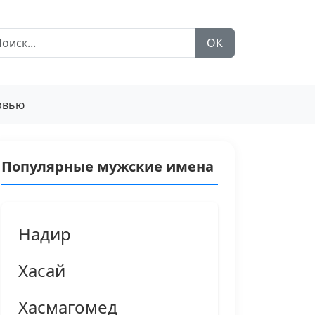
ОК
рвью
Популярные мужские имена
Надир
Хасай
Хасмагомед