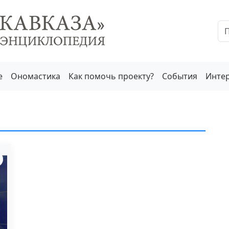
е
Ономастика
Как помочь проекту?
События
Инте