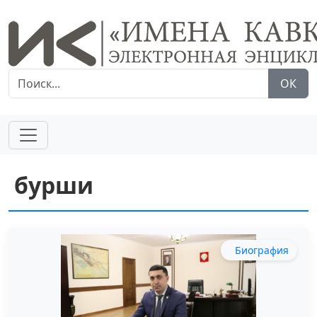
ОК
бурши
Биография