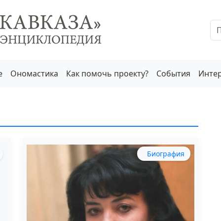
е
Ономастика
Как помочь проекту?
События
Инте
Биография