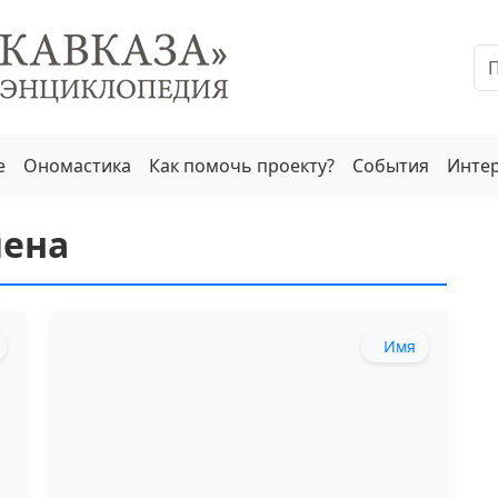
е
Ономастика
Как помочь проекту?
События
Инте
мена
Имя