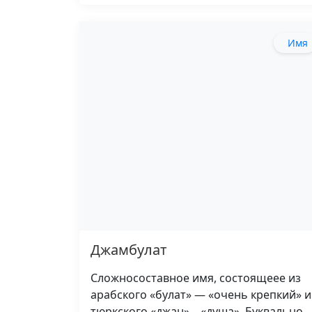
Имя
Джамбулат
Сложносоставное имя, состоящеее из
арабского «булат» — «очень крепкий» и
тюркского «джан» – «душа». Буквально…