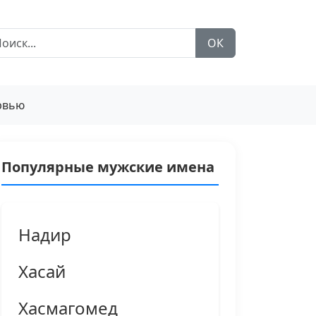
ОК
рвью
Популярные мужские имена
Надир
Хасай
Хасмагомед