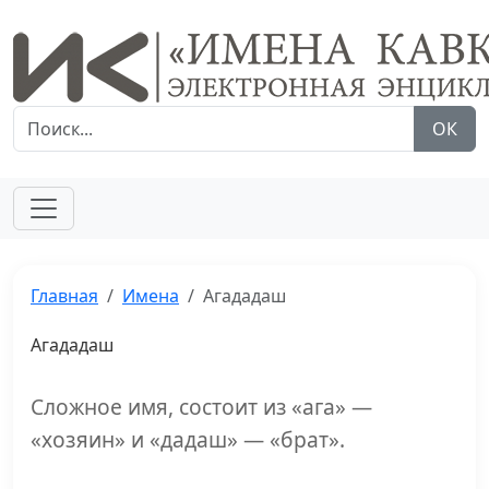
ОК
Главная
Имена
Агададаш
Агададаш
Сложное имя, состоит из «ага» —
«хозяин» и «дадаш» — «брат».