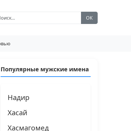
ОК
рвью
Популярные мужские имена
Надир
Хасай
Хасмагомед