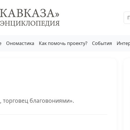
е
Ономастика
Как помочь проекту?
События
Инте
, торговец благовониями».