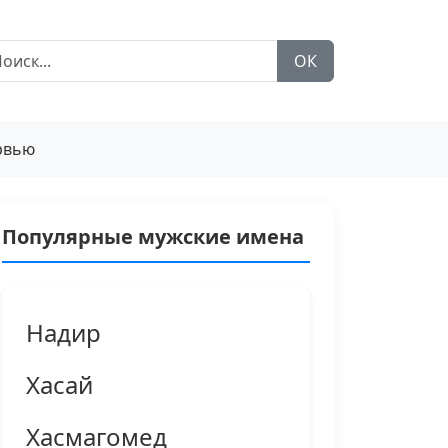
ОК
рвью
Популярные мужские имена
Надир
Хасай
Хасмагомед