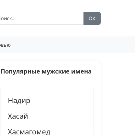
ОК
рвью
Популярные мужские имена
Надир
Хасай
Хасмагомед