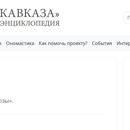
е
Ономастика
Как помочь проекту?
События
Инте
озы».