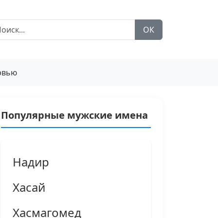
ОК
рвью
Популярные мужские имена
Надир
Хасай
Хасмагомед