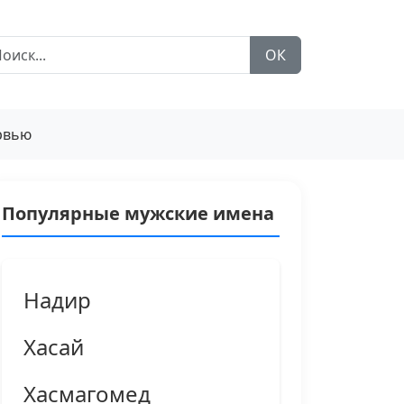
ОК
рвью
Популярные мужские имена
Надир
Хасай
Хасмагомед