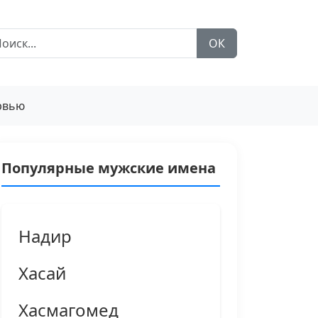
ОК
рвью
Популярные мужские имена
Надир
Хасай
Хасмагомед