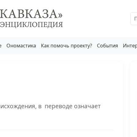
е
Ономастика
Как помочь проекту?
События
Инте
оисхождения, в переводе означает