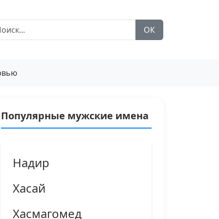
ОК
рвью
Популярные мужские имена
Надир
Хасай
Хасмагомед