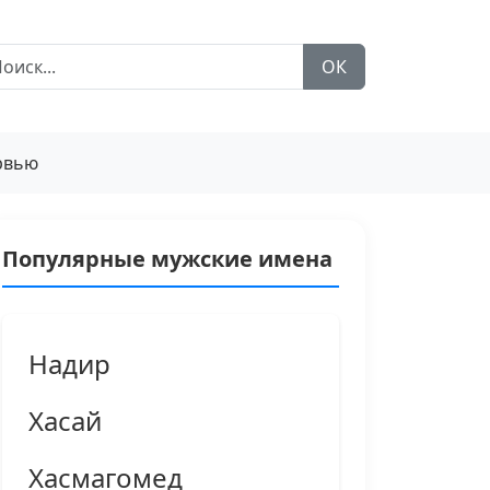
ОК
рвью
Популярные мужские имена
Надир
Хасай
Хасмагомед