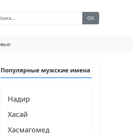
ОК
рвью
Популярные мужские имена
Надир
Хасай
Хасмагомед