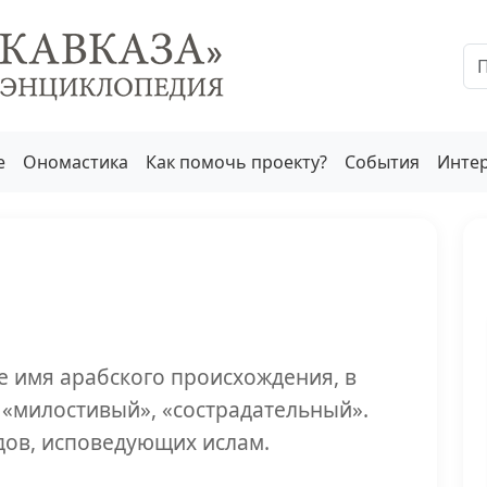
е
Ономастика
Как помочь проекту?
События
Инте
 «милостивый», «сострадательный».
дов, исповедующих ислам.