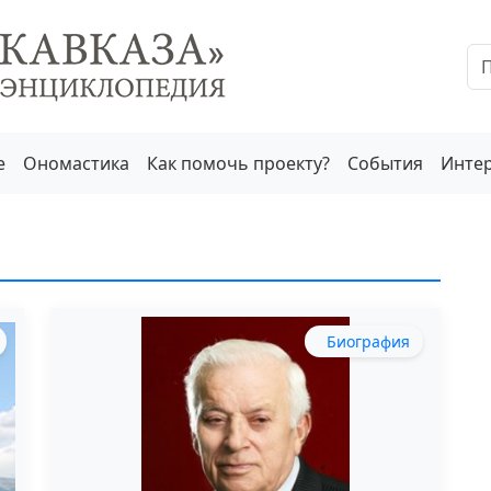
е
Ономастика
Как помочь проекту?
События
Инте
Биография