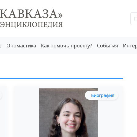
е
Ономастика
Как помочь проекту?
События
Инте
Биография