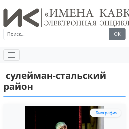
ОК
сулейман-стальский
район
Биография